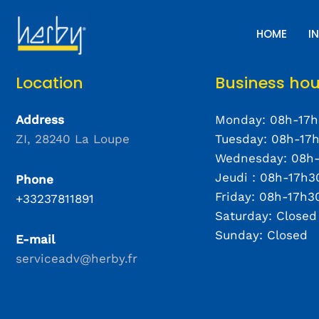
HOME
I
Location
Business hou
Address
Monday: 08h-17
ZI, 28240 La Loupe
Tuesday: 08h-17
Wednesday: 08h
Jeudi : 08h-17h3
Phone
Friday: 08h-17h3
+33237811891
Saturday: Closed
Sunday: Closed
E-mail
serviceadv@herby.fr